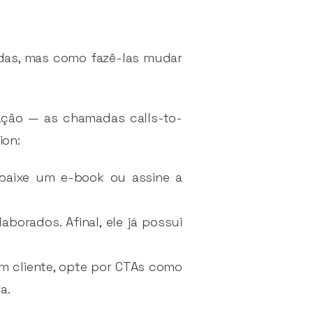
ndas, mas como fazê-las mudar
cação — as chamadas calls-to-
ion:
, baixe um e-book ou assine a
borados. Afinal, ele já possui
m cliente, opte por CTAs como
a.