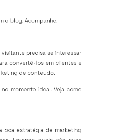
om o blog. Acompanhe:
isitante precisa se interessar
ara convertê-los em clientes e
rketing de conteúdo.
 no momento ideal. Veja como
 boa estratégia de marketing
resa. Entenda quais são suas