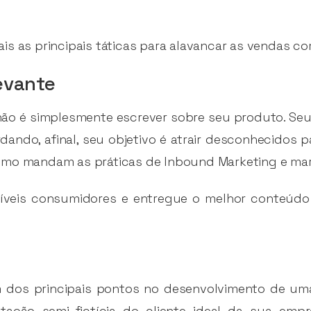
is as principais táticas para alavancar as vendas c
levante
ão é simplesmente escrever sobre seu produto. Seu v
ando, afinal, seu objetivo é atrair desconhecidos p
omo mandam as práticas de Inbound Marketing e ma
síveis consumidores e entregue o melhor conteúdo
m dos principais pontos no desenvolvimento de uma
entação semi-fictícia do cliente ideal da sua emp