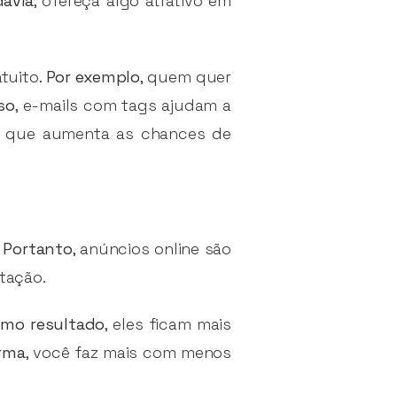
davia
, ofereça algo atrativo em
tuito.
Por exemplo
, quem quer
so
, e-mails com tags ajudam a
, o que aumenta as chances de
.
Portanto
, anúncios online são
tação.
mo resultado
, eles ficam mais
rma
, você faz mais com menos