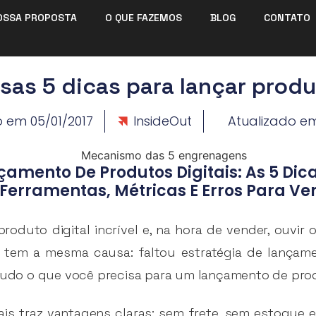
OSSA PROPOSTA
O QUE FAZEMOS
BLOG
CONTATO
sas 5 dicas para lançar produ
o em
05/01/2017
InsideOut
Atualizado e
mento De Produtos Digitais: As 5 Dicas
Ferramentas, Métricas E Erros Para V
duto digital incrível e, na hora de vender, ouvir o
 tem a mesma causa: faltou estratégia de lançam
 tudo o que você precisa para um lançamento de prod
ais traz vantagens claras: sem frete, sem estoque 