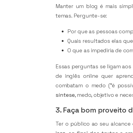
Manter um blog é mais simp
temas. Pergunte-se:
Por que as pessoas compr
Quais resultados elas qu
O que as impediria de co
Essas perguntas se ligam aos
de inglês online quer apre
combatam o medo (“é possíve
síntese
, medo, objetivo e nec
3. Faça bom proveito d
Ter o público ao seu alcance 