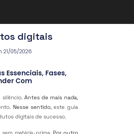
tos digitais
m 21/05/2026
 Essenciais, Fases,
ender Com
 silêncio.
Antes de mais nada
,
ento.
Nesse sentido
, este guia
utos digitais de sucesso.
e sem matéria-prima.
Por outro