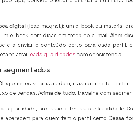
 pop-ups, convide o leitor a assinar a sua lista.
To
isca digital
(lead magnet): um e-book ou material gra
 um e-book com dicas em troca do e-mail.
Além dis
sse e a enviar o conteúdo certo para cada perfil
etapa atrai
leads qualificados
com consistência.
ne segmentados
Blog e redes sociais ajudam, mas raramente bastam
uxo de vendas.
Acima de tudo
, trabalhe com segmen
ios por idade, profissão, interesses e localidade.
Co
ue aparecem para quem tem o perfil certo.
Dessa fo