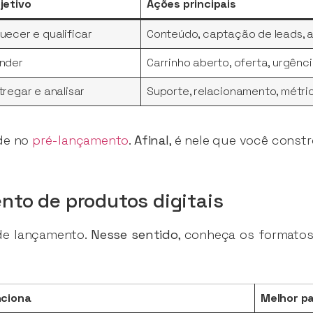
jetivo
Ações principais
uecer e qualificar
Conteúdo, captação de leads, 
nder
Carrinho aberto, oferta, urgênc
tregar e analisar
Suporte, relacionamento, métri
de no
pré-lançamento
.
Afinal
, é nele que você constr
nto de produtos digitais
de lançamento.
Nesse sentido
, conheça os formato
ciona
Melhor p