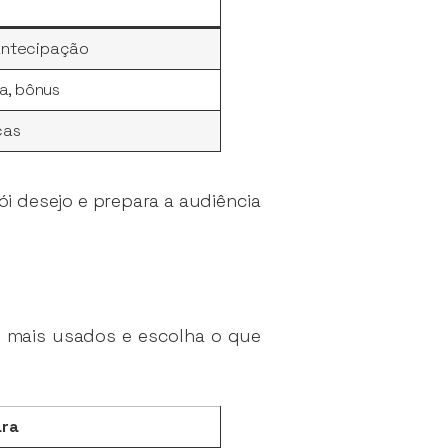
antecipação
ia, bônus
cas
ói desejo e prepara a audiência
s mais usados e escolha o que
ara