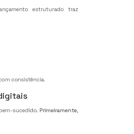
ançamento estruturado traz
 com consistência.
igitais
 bem-sucedido.
Primeiramente
,