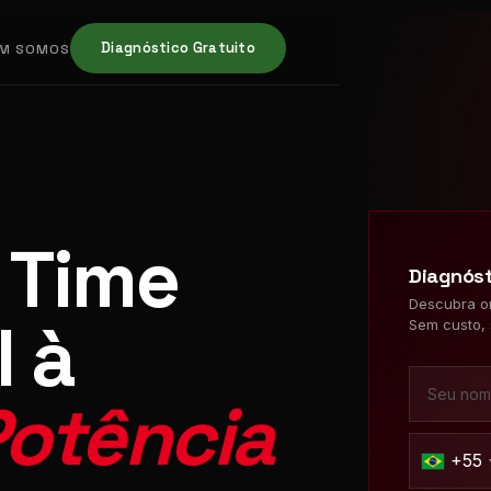
Diagnóstico Gratuito
M SOMOS
 Time
Diagnóst
Descubra o
 à
Sem custo, 
otência
+55