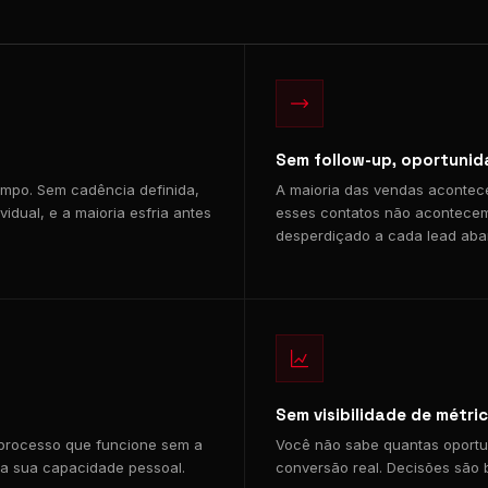
Sem follow-up, oportuni
mpo. Sem cadência definida,
A maioria das vendas acontece
dual, e a maioria esfria antes
esses contatos não acontecem.
desperdiçado a cada lead ab
Sem visibilidade de métri
 processo que funcione sem a
Você não sabe quantas oportu
a sua capacidade pessoal.
conversão real. Decisões são 