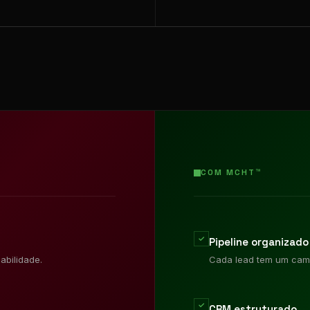
COM MCHT™
✓
Pipeline organizado
abilidade.
Cada lead tem um cami
✓
CRM estruturado