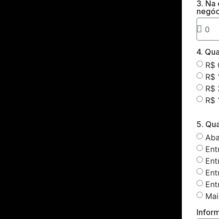
3. Na
negóc
4. Qua
R$ 
R$ 
R$ 
R$ 
5. Qu
Aba
Ent
Ent
Ent
Ent
Mai
Infor