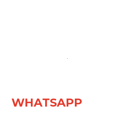
SEU PRODUTO, UM LEGADO
.
EBEMOS AS SUAS
ÇÕES. VERIFIQUE O
EU
WHATSAPP
.
contato para agendar a sessão de