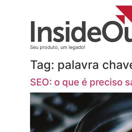
Seu produto, um legado!
Tag:
palavra chav
SEO: o que é preciso s