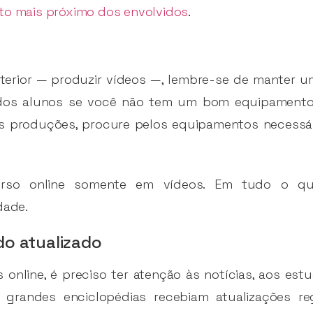
to mais próximo dos envolvidos
.
terior — produzir vídeos —, lembre-se de manter u
s dos alunos se você não tem um bom equipamento
 as produções, procure pelos equipamentos necessár
so online somente em vídeos. Em tudo o que
dade.
o atualizado
 online, é preciso ter atenção às notícias, aos est
s grandes enciclopédias recebiam atualizações re