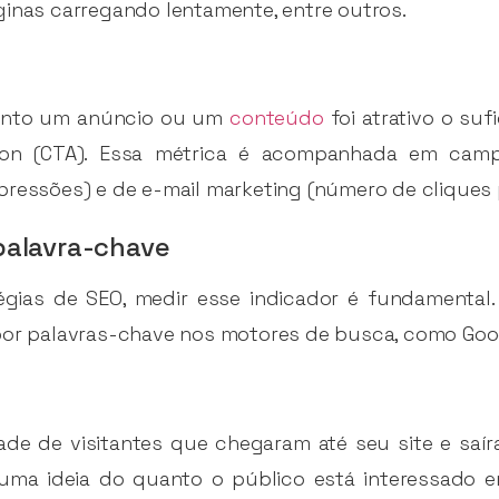
ginas carregando lentamente, entre outros.
uanto um anúncio ou um
conteúdo
foi atrativo o suf
tion (CTA). Essa métrica é acompanhada em camp
pressões) e de e-mail marketing (número de cliques 
palavra-chave
gias de SEO, medir esse indicador é fundamental.
por palavras-chave nos motores de busca, como Goog
de de visitantes que chegaram até seu site e saír
 uma ideia do quanto o público está interessado 