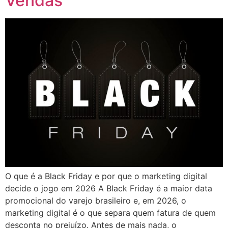
Vendas
O que é a Black Friday e por que o marketing digital
decide o jogo em 2026 A Black Friday é a maior data
promocional do varejo brasileiro e, em 2026, o
marketing digital é o que separa quem fatura de quem
desconta no prejuízo. Antes de mais nada, o